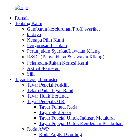
Rumah
Tentang Kami
Gambaran keseluruhan/Profil syarikat
budaya
Kenapa Pilih Kami
Pengurusan Pasukan
Pertunjukan Syarikat/Lawatan Kilang
R&D（Penyelidikan&Lawatan Kilang）
Pelanggan/Rakan Kongsi Kami
Aktiviti/Pameran
Sijil
Tayar Pepejal Industri
Tayar Pepejal Forklift
Tekan Pada Tayar Band
Tayar Tidak Bertanda
Tayar Pepejal OTR
Tayar Pemuat Roda
Tayar Skid Steer
Tayar Pepejal Untuk Industri Metalurgi
Tayar Pepejal Untuk Kenderaan Pelabuhan
Roda AWP
Roda Angkat Gunting