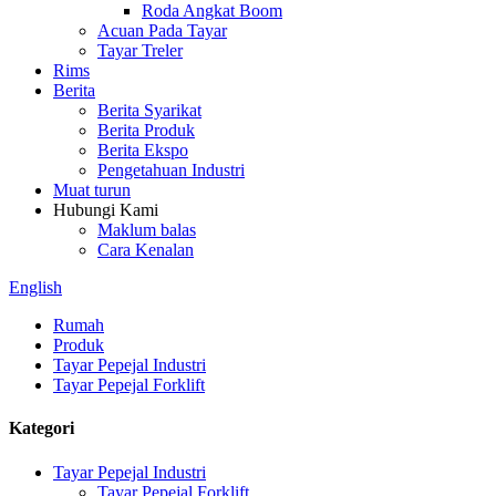
Roda Angkat Boom
Acuan Pada Tayar
Tayar Treler
Rims
Berita
Berita Syarikat
Berita Produk
Berita Ekspo
Pengetahuan Industri
Muat turun
Hubungi Kami
Maklum balas
Cara Kenalan
English
Rumah
Produk
Tayar Pepejal Industri
Tayar Pepejal Forklift
Kategori
Tayar Pepejal Industri
Tayar Pepejal Forklift