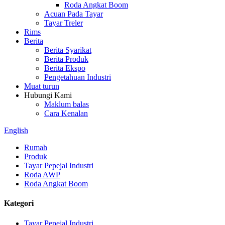
Roda Angkat Boom
Acuan Pada Tayar
Tayar Treler
Rims
Berita
Berita Syarikat
Berita Produk
Berita Ekspo
Pengetahuan Industri
Muat turun
Hubungi Kami
Maklum balas
Cara Kenalan
English
Rumah
Produk
Tayar Pepejal Industri
Roda AWP
Roda Angkat Boom
Kategori
Tayar Pepejal Industri