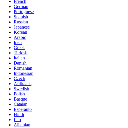
French
German
Portuguese
Spanish
Russian
Japanese
Korean
Arabic
Irish
Greek
Turkish
Italian
Danish
Romanian
Indonesian
Czech
Afrikaans
Swedish
Polish
Basque
Catalan
Esperanto
Hindi
Lao
Albanian