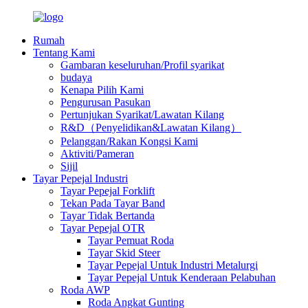
Rumah
Tentang Kami
Gambaran keseluruhan/Profil syarikat
budaya
Kenapa Pilih Kami
Pengurusan Pasukan
Pertunjukan Syarikat/Lawatan Kilang
R&D（Penyelidikan&Lawatan Kilang）
Pelanggan/Rakan Kongsi Kami
Aktiviti/Pameran
Sijil
Tayar Pepejal Industri
Tayar Pepejal Forklift
Tekan Pada Tayar Band
Tayar Tidak Bertanda
Tayar Pepejal OTR
Tayar Pemuat Roda
Tayar Skid Steer
Tayar Pepejal Untuk Industri Metalurgi
Tayar Pepejal Untuk Kenderaan Pelabuhan
Roda AWP
Roda Angkat Gunting