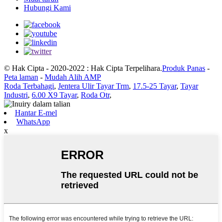
Hubungi Kami
© Hak Cipta - 2020-2022 : Hak Cipta Terpelihara.
Produk Panas
-
Peta laman
-
Mudah Alih AMP
Roda Terbahagi
,
Jentera Ulir Tayar Trm
,
17.5-25 Tayar
,
Tayar
Industri
,
6.00 X9 Tayar
,
Roda Otr
,
Hantar E-mel
WhatsApp
x